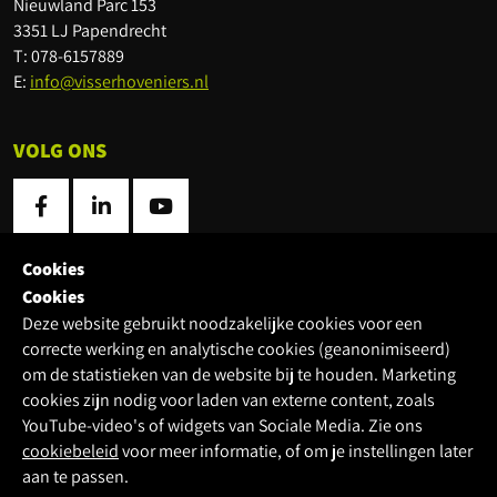
Nieuwland Parc 153
3351 LJ Papendrecht
T: 078-6157889
E:
info@visserhoveniers.nl
VOLG ONS
Cookies
LOCATIES
Cookies
Deze website gebruikt noodzakelijke cookies voor een
Locatie
correcte werking en analytische cookies (geanonimiseerd)
om de statistieken van de website bij te houden. Marketing
cookies zijn nodig voor laden van externe content, zoals
HANDIG
YouTube-video's of widgets van Sociale Media. Zie ons
cookiebeleid
voor meer informatie, of om je instellingen later
Over ons
aan te passen.
Links